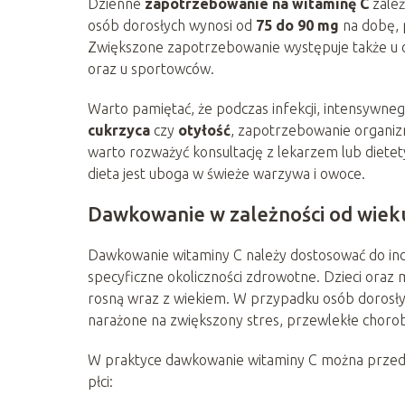
Dzienne
zapotrzebowanie na witaminę C
zależ
osób dorosłych wynosi od
75 do 90 mg
na dobę,
Zwiększone zapotrzebowanie występuje także u o
oraz u sportowców.
Warto pamiętać, że podczas infekcji, intensywneg
cukrzyca
czy
otyłość
, zapotrzebowanie organiz
warto rozważyć konsultację z lekarzem lub dietet
dieta jest uboga w świeże warzywa i owoce.
Dawkowanie w zależności od wieku 
Dawkowanie witaminy C należy dostosować do ind
specyficzne okoliczności zdrowotne. Dzieci oraz
rosną wraz z wiekiem. W przypadku osób dorosły
narażone na zwiększony stres, przewlekłe chorob
W praktyce dawkowanie witaminy C można przedsta
płci: