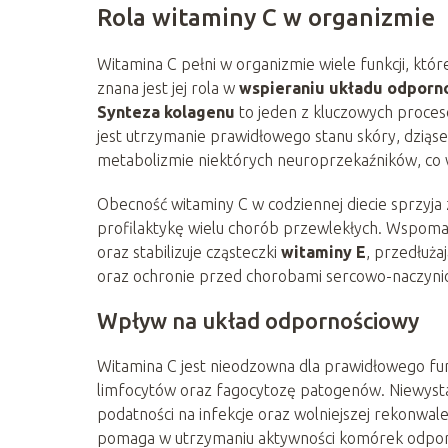
Rola witaminy C w organizmie
Witamina C pełni w organizmie wiele funkcji, któ
znana jest jej rola w
wspieraniu układu odpor
Synteza kolagenu
to jeden z kluczowych proces
jest utrzymanie prawidłowego stanu skóry, dziąse
metabolizmie niektórych neuroprzekaźników, co
Obecność witaminy C w codziennej diecie sprzyja
profilaktykę wielu chorób przewlekłych. Wspom
oraz stabilizuje cząsteczki
witaminy E
, przedłużaj
oraz ochronie przed chorobami sercowo-naczynio
Wpływ na układ odpornościowy
Witamina C jest nieodzowna dla prawidłowego f
limfocytów oraz fagocytozę patogenów. Niewystar
podatności na infekcje oraz wolniejszej rekonwa
pomaga w utrzymaniu aktywności komórek odporno