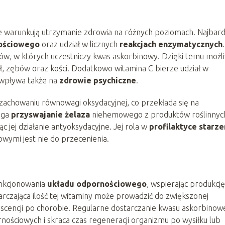
re warunkują utrzymanie zdrowia na różnych poziomach. Najbard
nościowego
oraz udział w licznych
reakcjach enzymatycznych
.
ów, w których uczestniczy kwas askorbinowy. Dzięki temu możl
ł, zębów oraz kości. Dodatkowo witamina C bierze udział w
 wpływa także na
zdrowie psychiczne
.
 zachowaniu równowagi oksydacyjnej, co przekłada się na
aga
przyswajanie żelaza
niehemowego z produktów roślinnyc
ąc jej działanie antyoksydacyjne. Jej rola w
profilaktyce starze
wymi jest nie do przecenienia.
unkcjonowania
układu odpornościowego
, wspierając produkcję
czająca ilość tej witaminy może prowadzić do zwiększonej
lescencji po chorobie. Regularne dostarczanie kwasu askorbino
ściowych i skraca czas regeneracji organizmu po wysiłku lub