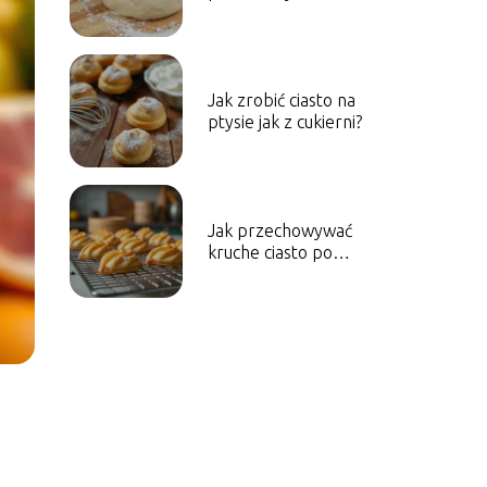
surowe ciasto
drożdżowe?
Jak zrobić ciasto na
ptysie jak z cukierni?
Jak przechowywać
kruche ciasto po
upieczeniu?