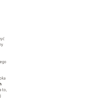
być
ny
nego
soka
h
 to,
j