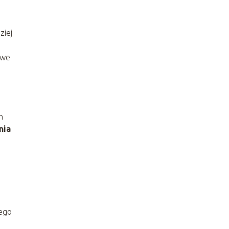
ziej
iwe
h
nia
wego