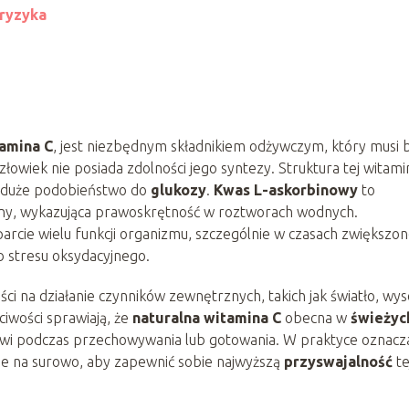
 ryzyka
amina C
, jest niezbędnym składnikiem odżywczym, który musi 
owiek nie posiada zdolności jego syntezy. Struktura tej witami
je duże podobieństwo do
glukozy
.
Kwas L-askorbinowy
to
miny, wykazująca prawoskrętność w roztworach wodnych.
rcie wielu funkcji organizmu, szczególnie w czasach zwiększo
b stresu oksydacyjnego.
ści na działanie czynników zewnętrznych, takich jak światło, wy
iwości sprawiają, że
naturalna witamina C
obecna w
świeżyc
wi podczas przechowywania lub gotowania. W praktyce oznacza
 je na surowo, aby zapewnić sobie najwyższą
przyswajalność
te