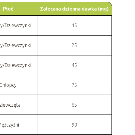
Płeć
Zalecana dzienna dawka (mg)
y/Dziewczynki
15
y/Dziewczynki
25
y/Dziewczynki
45
Chłopcy
75
ziewczęta
65
ężczyźni
90