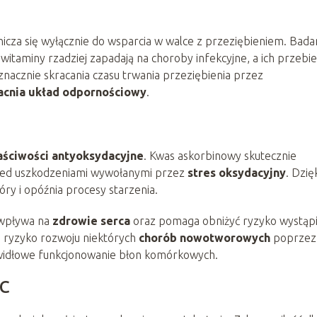
icza się wyłącznie do wsparcia w walce z przeziębieniem. Bada
itaminy rzadziej zapadają na choroby infekcyjne, a ich przebi
znacznie skracania czasu trwania przeziębienia przez
acnia układ odpornościowy
.
aściwości antyoksydacyjne
. Kwas askorbinowy skutecznie
rzed uszkodzeniami wywołanymi przez
stres oksydacyjny
. Dzię
y i opóźnia procesy starzenia.
 wpływa na
zdrowie serca
oraz pomaga obniżyć ryzyko wystąpi
e ryzyko rozwoju niektórych
chorób nowotworowych
poprzez
widłowe funkcjonowanie błon komórkowych.
 C