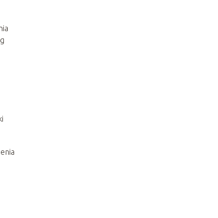
nia
eg
ki
enia