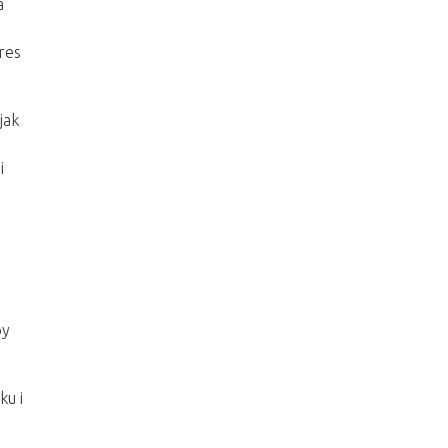
a
res
jak
i
by
ku i