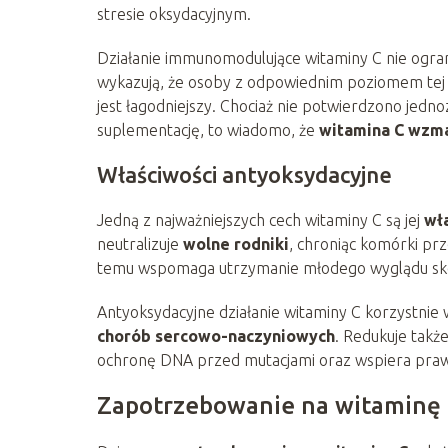
stresie oksydacyjnym.
Działanie immunomodulujące witaminy C nie ogran
wykazują, że osoby z odpowiednim poziomem tej w
jest łagodniejszy. Chociaż nie potwierdzono jedno
suplementację, to wiadomo, że
witamina C wzm
Właściwości antyoksydacyjne
Jedną z najważniejszych cech witaminy C są jej
wł
neutralizuje
wolne rodniki
, chroniąc komórki p
temu wspomaga utrzymanie młodego wyglądu skór
Antyoksydacyjne działanie witaminy C korzystnie
chorób sercowo-naczyniowych
. Redukuje takż
ochronę DNA przed mutacjami oraz wspiera pra
Zapotrzebowanie na witaminę