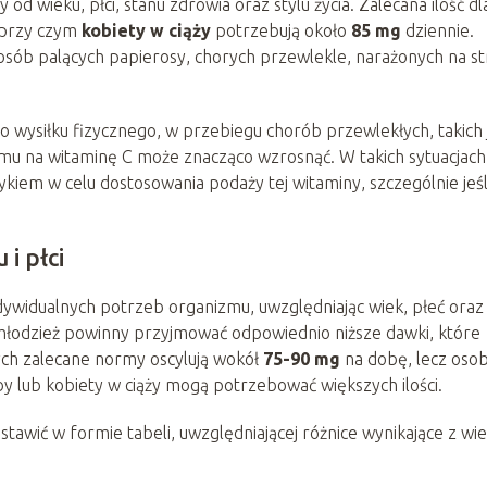
y od wieku, płci, stanu zdrowia oraz stylu życia. Zalecana ilość dl
 przy czym
kobiety w ciąży
potrzebują około
85 mg
dziennie.
sób palących papierosy, chorych przewlekle, narażonych na st
o wysiłku fizycznego, w przebiegu chorób przewlekłych, takich 
mu na witaminę C może znacząco wzrosnąć. W takich sytuacjach
ykiem w celu dostosowania podaży tej witaminy, szczególnie jeśl
i płci
ywidualnych potrzeb organizmu, uwzględniając wiek, płeć oraz
 młodzież powinny przyjmować odpowiednio niższe dawki, które
ch zalecane normy oscylują wokół
75-90 mg
na dobę, lecz oso
y lub kobiety w ciąży mogą potrzebować większych ilości.
wić w formie tabeli, uwzględniającej różnice wynikające z wie