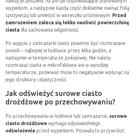
należy je podzielić na porcje odpowiadające planowanym
wypiekom, a następnie każdą część dokładnie owinąć folią
spożywczą lub umieścić w woreczku próżniowym.
Przed
zamrożeniem zaleca się lekko naoliwić powierzchnię
ciasta
dla zachowania wilgotności.
Po wyjęciu z zamrażarki ciasto powinno być rozmrażane
powoli – najlepiej w lodówce przez kilka godzin, a
następnie w temperaturze pokojowej. Nie należy
rozmrażać ciasta w mikrofalówce ani w wysokiej
temperaturze, ponieważ może to negatywnie wpłynąć na
jego strukturę i elastyczność.
Jak odświeżyć surowe ciasto
drożdżowe po przechowywaniu?
Po przechowywaniu w lodówce lub zamrażarce,
surowe
ciasto drożdżowe
wymaga odpowiedniego
odświeżenia
przed wypiekiem. Pozwala to przywrócić