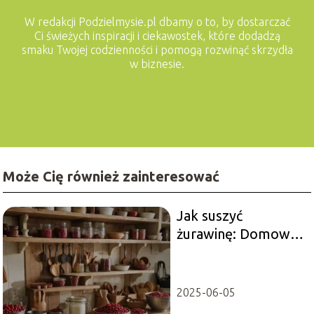
W redakcji Podzielmysie.pl dbamy o to, by dostarczać
Ci świeżych inspiracji i ciekawostek, które dodadzą
smaku Twojej codzienności i pomogą rozwinąć skrzydła
w biznesie.
Może Cię również zainteresować
Jak suszyć
żurawinę: Domowy
sposób na zdrową
przekąskę
2025-06-05