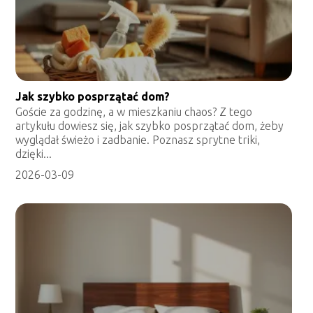
Jak szybko posprzątać dom?
Goście za godzinę, a w mieszkaniu chaos? Z tego
artykułu dowiesz się, jak szybko posprzątać dom, żeby
wyglądał świeżo i zadbanie. Poznasz sprytne triki,
dzięki...
2026-03-09