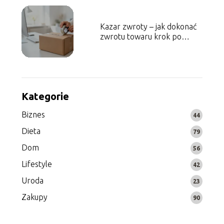
Kazar zwroty – jak dokonać
zwrotu towaru krok po
kroku?
Kategorie
Biznes
44
Dieta
79
Dom
56
Lifestyle
42
Uroda
23
Zakupy
90