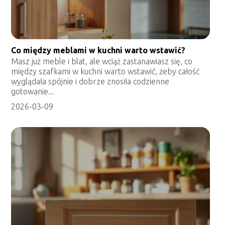
Co między meblami w kuchni warto wstawić?
Masz już meble i blat, ale wciąż zastanawiasz się, co
między szafkami w kuchni warto wstawić, żeby całość
wyglądała spójnie i dobrze znosiła codzienne
gotowanie...
2026-03-09