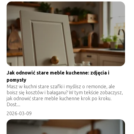
Jak odnowić stare meble kuchenne: zdjęcia i
pomysły
Masz w kuchni stare szafki i myślisz o remoncie, ale
boisz się kosztów i bałaganu? W tym tekście zobaczysz,
jak odnowić stare meble kuchenne krok po kroku.
Dost...
2026-03-09