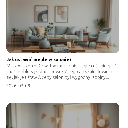
Jak ustawić meble w salonie?
Masz wrażenie, że w Twoim salonie ciągle coś „nie gra”,
choć meble są ładne i nowe? Z tego artykułu dowiesz
się, jak je ustawić, żeby salon był wygodny, spójny...
2026-03-09