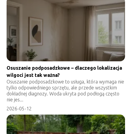
Osuszanie podposadzkowe – dlaczego lokalizacja
wilgoci jest tak ważna?
Osuszanie podposadzkowe to usługa, która wymaga nie
tylko odpowiedniego sprzętu, ale przede wszystkim
dokładnej diagnozy. Woda ukryta pod podłogą często
nie jes...
2026-05-12