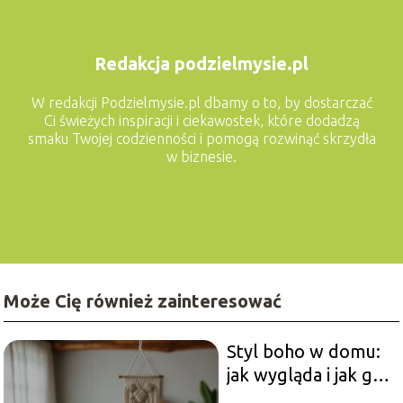
Redakcja podzielmysie.pl
W redakcji Podzielmysie.pl dbamy o to, by dostarczać
Ci świeżych inspiracji i ciekawostek, które dodadzą
smaku Twojej codzienności i pomogą rozwinąć skrzydła
w biznesie.
Może Cię również zainteresować
Styl boho w domu:
jak wygląda i jak go
urządzić?