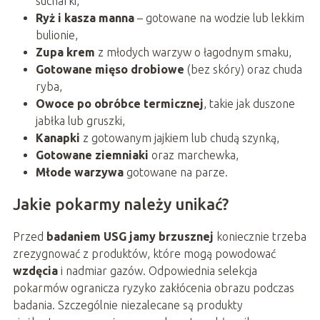
sucharki,
Ryż i kasza manna
– gotowane na wodzie lub lekkim
bulionie,
Zupa krem
z młodych warzyw o łagodnym smaku,
Gotowane mięso drobiowe
(bez skóry) oraz chuda
ryba,
Owoce po obróbce termicznej
, takie jak duszone
jabłka lub gruszki,
Kanapki
z gotowanym jajkiem lub chudą szynką,
Gotowane ziemniaki
oraz marchewka,
Młode warzywa
gotowane na parze.
Jakie pokarmy należy unikać?
Przed
badaniem USG jamy brzusznej
koniecznie trzeba
zrezygnować z produktów, które mogą powodować
wzdęcia
i nadmiar gazów. Odpowiednia selekcja
pokarmów ogranicza ryzyko zakłócenia obrazu podczas
badania. Szczególnie niezalecane są produkty