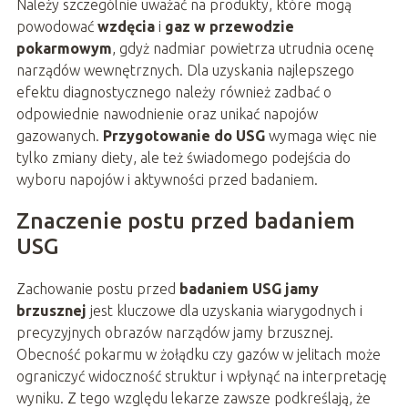
Należy szczególnie uważać na produkty, które mogą
powodować
wzdęcia
i
gaz w przewodzie
pokarmowym
, gdyż nadmiar powietrza utrudnia ocenę
narządów wewnętrznych. Dla uzyskania najlepszego
efektu diagnostycznego należy również zadbać o
odpowiednie nawodnienie oraz unikać napojów
gazowanych.
Przygotowanie do USG
wymaga więc nie
tylko zmiany diety, ale też świadomego podejścia do
wyboru napojów i aktywności przed badaniem.
Znaczenie postu przed badaniem
USG
Zachowanie postu przed
badaniem USG jamy
brzusznej
jest kluczowe dla uzyskania wiarygodnych i
precyzyjnych obrazów narządów jamy brzusznej.
Obecność pokarmu w żołądku czy gazów w jelitach może
ograniczyć widoczność struktur i wpłynąć na interpretację
wyniku. Z tego względu lekarze zawsze podkreślają, że