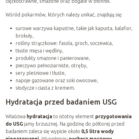
ciężkostrawne, smażone oraz bogate w błonnik.
Wśród pokarmów, których należy unikać, znajdują się:
surowe warzywa kapustne, takie jak kapusta, kalafior,
brokuły,
rośliny strączkowe: fasola, groch, soczewica,
tłuste mięsa i wędliny,
produkty smażone i panierowane,
pieczywo pełnoziarniste, otręby,
sery pleśniowe i tłuste,
napoje gazowane oraz soki owocowe,
słodycze i ciasta z kremem.
Hydratacja przed badaniem USG
Właściwa
hydratacja
to istotny element
przygotowania
do USG
jamy brzusznej. Na godzinę do półtorej przed
badaniem zaleca się wypicie około
0,5 litra wody
niegazowanej
. Wypełniony
pęcherz moczowy