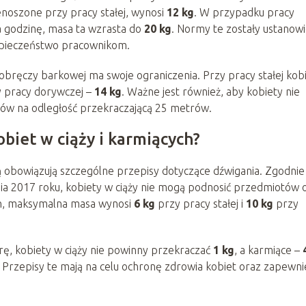
oszone przy pracy stałej, wynosi
12 kg
. W przypadku pracy
a godzinę, masa ta wzrasta do
20 kg
. Normy te zostały ustanow
zpieczeństwo pracownikom.
ręczy barkowej ma swoje ograniczenia. Przy pracy stałej kob
y pracy dorywczej –
14 kg
. Ważne jest również, aby kobiety nie
ów na odległość przekraczającą 25 metrów.
biet w ciąży i karmiących?
ią obowiązują szczególne przepisy dotyczące dźwigania. Zgodnie
ia 2017 roku, kobiety w ciąży nie mogą podnosić przedmiotów 
ch, maksymalna masa wynosi
6 kg
przy pracy stałej i
10 kg
przy
, kobiety w ciąży nie powinny przekraczać
1 kg
, a karmiące –
 Przepisy te mają na celu ochronę zdrowia kobiet oraz zapewni