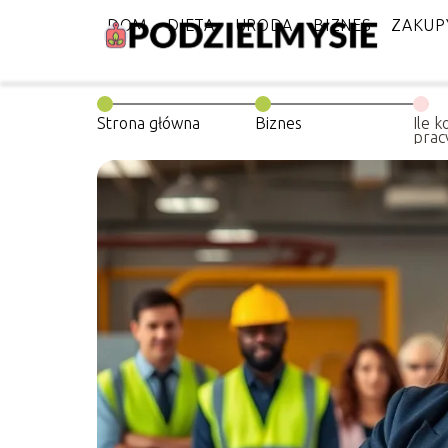
DOM
DIETA
URODA
BIZNES
ZAKUP
Strona główna
Biznes
Ile 
prac
BHP