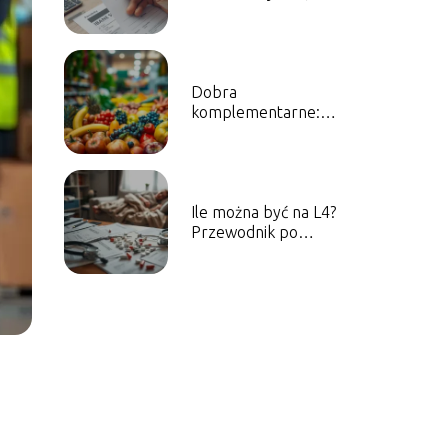
musisz wiedzieć
Dobra
komplementarne:
przykłady i ich
znaczenie w
gospodarce
Ile można być na L4?
Przewodnik po
zwolnieniach
lekarskich