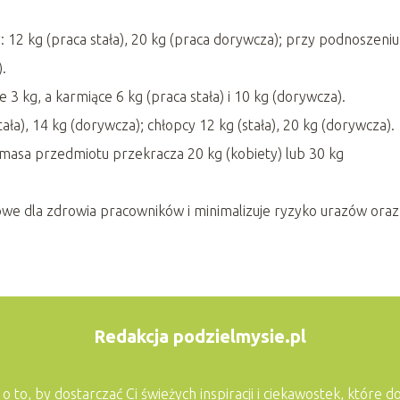
 12 kg (praca stała), 20 kg (praca dorywcza); przy podnoszeniu
).
3 kg, a karmiące 6 kg (praca stała) i 10 kg (dorywcza).
ała), 14 kg (dorywcza); chłopcy 12 kg (stała), 20 kg (dorywcza).
asa przedmiotu przekracza 20 kg (kobiety) lub 30 kg
owe dla zdrowia pracowników i minimalizuje ryzyko urazów oraz
Redakcja podzielmysie.pl
 to, by dostarczać Ci świeżych inspiracji i ciekawostek, które 