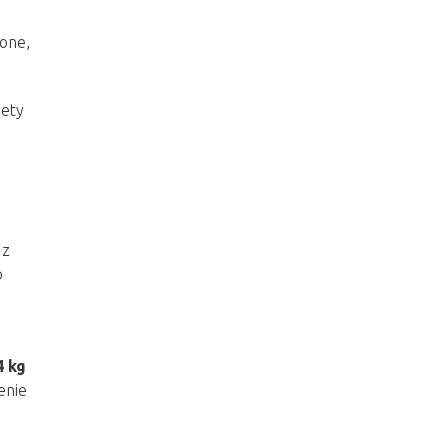
ione,
iety
 z
o
4 kg
enie