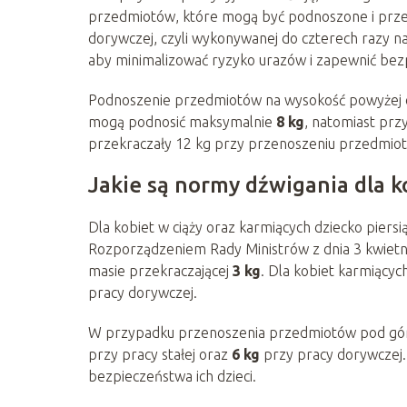
przedmiotów, które mogą być podnoszone i przen
dorywczej, czyli wykonywanej do czterech razy n
aby minimalizować ryzyko urazów i zapewnić be
Podnoszenie przedmiotów na wysokość powyżej ob
mogą podnosić maksymalnie
8 kg
, natomiast prz
przekraczały 12 kg przy przenoszeniu przedmiot
Jakie są normy dźwigania dla ko
Dla kobiet w ciąży oraz karmiących dziecko piers
Rozporządzeniem Rady Ministrów z dnia 3 kwietn
masie przekraczającej
3 kg
. Dla kobiet karmiący
pracy dorywczej.
W przypadku przenoszenia przedmiotów pod górę
przy pracy stałej oraz
6 kg
przy pracy dorywczej.
bezpieczeństwa ich dzieci.