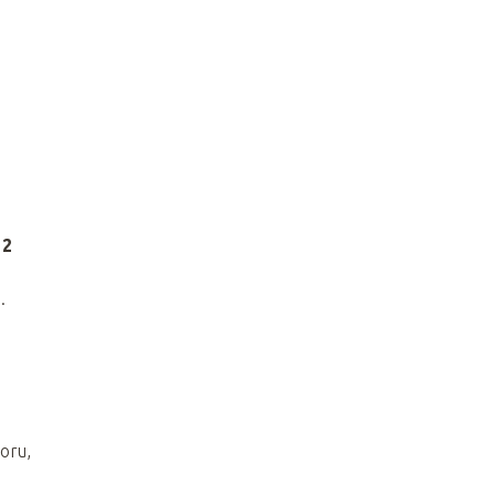
12
.
oru,