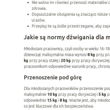
Nie wolno im również przenosić materiałów ci
zdrowia.
Dopuszczalne obciążenia są znacząco niższe n
urazów.
Przepisy te są ściśle przestrzegane, aby zap
Jakie są normy dźwigania dla 
Młodociani pracownicy, czyli osoby w wieku 16-18
dziewcząt maksymalna masa wynosi
8 kg
przy pra
kg
przy pracy stałej i
20 kg
przy pracy dorywczej.
pracownikom odpowiednie warunki pracy, chronią
Przenoszenie pod górę
Dla młodocianych pracowników przenoszenie pod
maksymalnie
10 kg
przy pracy dorywczej i
5 kg
pr
odpowiednio
15 kg
i
8 kg
. Ważne jest, aby młodoc
co jest kluczowe dla ich bezpieczeństwa.