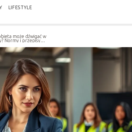
Y
LIFESTYLE
kobieta może dźwigać w
y? Normy i przepisy