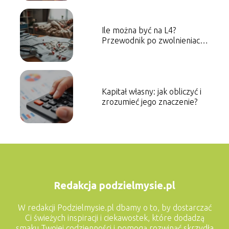
Ile można być na L4?
Przewodnik po zwolnieniach
lekarskich
Kapitał własny: jak obliczyć i
zrozumieć jego znaczenie?
Redakcja podzielmysie.pl
W redakcji Podzielmysie.pl dbamy o to, by dostarczać
Ci świeżych inspiracji i ciekawostek, które dodadzą
smaku Twojej codzienności i pomogą rozwinąć skrzydła