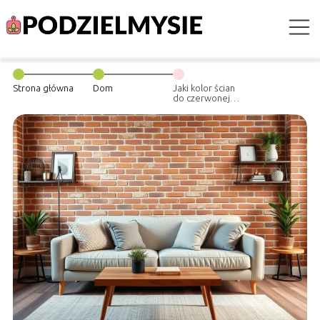
Strona główna
Dom
Jaki kolor ścian
do czerwonej
cegły? Oto
najlepsze
propozycje!