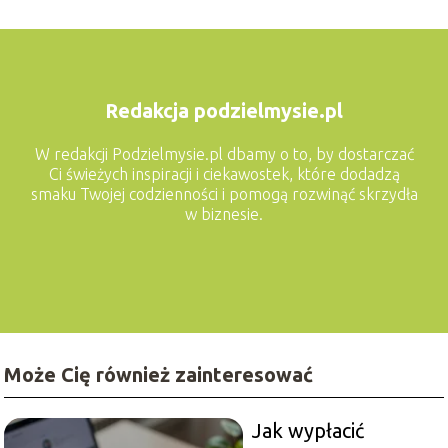
Redakcja podzielmysie.pl
W redakcji Podzielmysie.pl dbamy o to, by dostarczać
Ci świeżych inspiracji i ciekawostek, które dodadzą
smaku Twojej codzienności i pomogą rozwinąć skrzydła
w biznesie.
Może Cię również zainteresować
Jak wypłacić