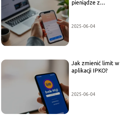
pieniądze z
Revolut?
Przewodnik krok
po kroku
2025-06-04
Jak zmienić limit w
aplikacji IPKO?
2025-06-04